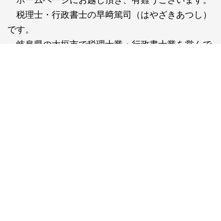
税理士・行政書士の早﨑篤司（はやざきあつし）
です。
岐阜県の大垣市で税理士業・行政書士業を営んで
おります。
税理士事務所での実務経験に裏打ちされた中小企
業、個人事業主様への税務サポートを最も得意とし
ております。
法人税や所得税は勿論のこと、相続税・相続税対
策・公正証書遺言作成・譲渡所得税についても、東
京の資産税専門事務所で実務経験を積んでおりま
す。
何よりも、いつでも気軽に親身に対応すること
が、私の最も大切にしていることです。